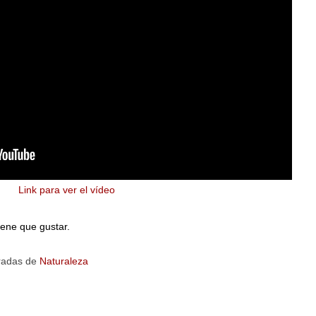
Link para ver el vídeo
iene que gustar.
radas de
Naturaleza