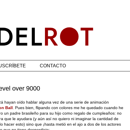
USCRÍBETE
CONTACTO
evel over 9000
zá hayan oído hablar alguna vez de una serie de animación
on Ball
. Pues bien, flipando con colores me he quedado cuando he
ro un padre brasileño para su hijo como regalo de cumpleaños: no
a que le ayudara (y aún así no quiero ni imaginar la cantidad de
o hacer esto) sino que ¡hasta metió en el ajo a dos de los actores
lo que no tiene desperdicio: