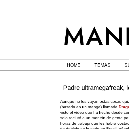
HOME
TEMAS
S
Padre ultramegafreak, l
Aunque no les vayan estas cosas qui
(basada en un manga) llamada
Drag
visto el vídeo que ha hecho desde ce
solo reclutó a un montón de gente par
horas de trabajo que les habrá costad
de doblaje de la serie en Brasil! Véan