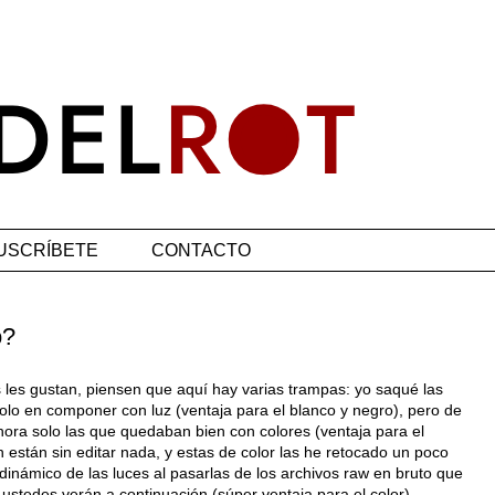
USCRÍBETE
CONTACTO
o?
les gustan, piensen que aquí hay varias trampas: yo saqué las
solo en componer con luz (ventaja para el blanco y negro), pero de
ora solo las que quedaban bien con colores (ventaja para el
b/n están sin editar nada, y estas de color las he retocado un poco
inámico de las luces al pasarlas de los archivos raw en bruto que
ustedes verán a continuación (súper ventaja para el color).